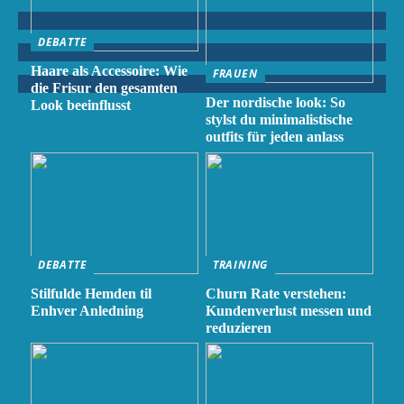
DEBATTE
Haare als Accessoire: Wie
FRAUEN
die Frisur den gesamten
Der nordische look: So
Look beeinflusst
stylst du minimalistische
outfits für jeden anlass
DEBATTE
TRAINING
Stilfulde Hemden til
Churn Rate verstehen:
Enhver Anledning
Kundenverlust messen und
reduzieren