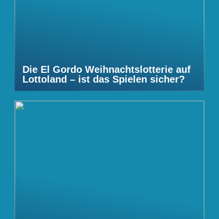
Die El Gordo Weihnachtslotterie auf
Lottoland – ist das Spielen sicher?