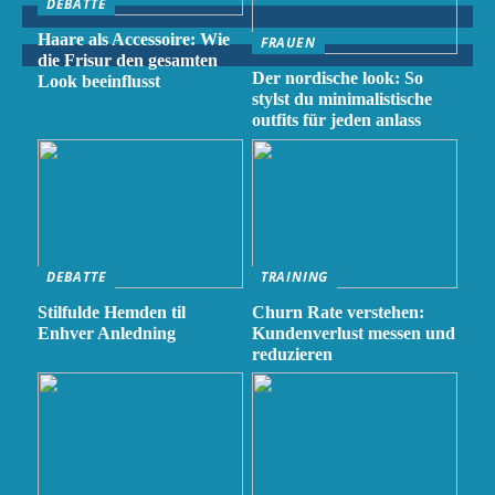
DEBATTE
Haare als Accessoire: Wie
FRAUEN
die Frisur den gesamten
Der nordische look: So
Look beeinflusst
stylst du minimalistische
outfits für jeden anlass
DEBATTE
TRAINING
Stilfulde Hemden til
Churn Rate verstehen:
Enhver Anledning
Kundenverlust messen und
reduzieren