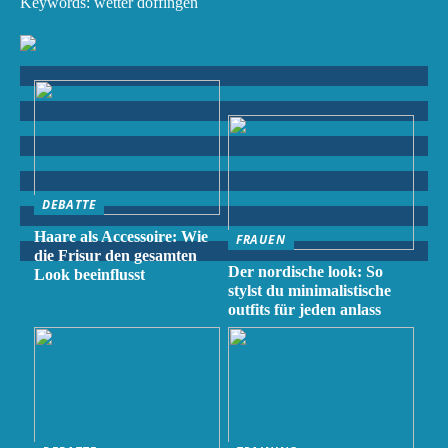
Keywords: wetter döffingen
DEBATTE
Haare als Accessoire: Wie
FRAUEN
die Frisur den gesamten
Der nordische look: So
Look beeinflusst
stylst du minimalistische
outfits für jeden anlass