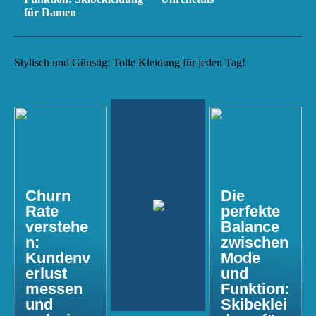
für Damen
Stylisch und Günstig: Tolle Kleidung für jeden Tag!
Churn
Die
Rate
perfekte
verstehe
Balance
n:
zwischen
Kundenv
Mode
erlust
und
messen
Funktion:
und
Skibeklei