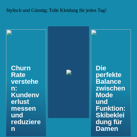
Stylisch und Günstig: Tolle Kleidung für jeden Tag!
Churn
Die
Rate
perfekte
verstehe
Balance
n:
zwischen
Kundenv
Mode
erlust
und
messen
Funktion:
und
Skibeklei
reduziere
dung für
n
Damen