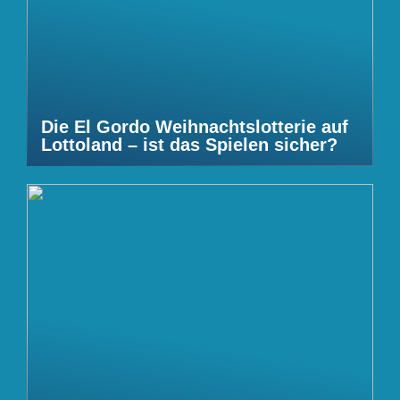
Die El Gordo Weihnachtslotterie auf
Lottoland – ist das Spielen sicher?