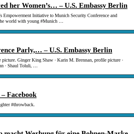
ced her Women’s… – U.S. Embassy Berlin
s Empowerment Initiative to Munich Security Conference and
the world with young #Munich …
ence Parly,… – U.S. Embassy Berlin
 picture. Ginger King Shaw · Karin M. Brennan, profile picture ·
Ann · Shaul Toluli, …
 – Facebook
ughter #throwback.
 macht Werbung für eine Bohnen-Marke