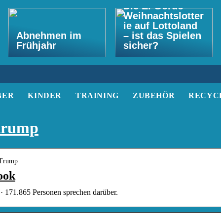
Die El Gordo
Weihnachtslotter
ie auf Lottoland
Abnehmen im
– ist das Spielen
Frühjahr
sicher?
NER
KINDER
TRAINING
ZUBEHÖR
RECYC
trump
 Trump
ook
· 171.865 Personen sprechen darüber.