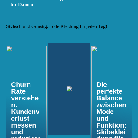
für Damen
Stylisch und Günstig: Tolle Kleidung für jeden Tag!
Churn
Die
Rate
perfekte
verstehe
Balance
n:
zwischen
Kundenv
Mode
erlust
und
messen
Funktion:
und
Skibeklei