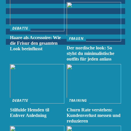
DEBATTE
Haare als Accessoire: Wie
FRAUEN
die Frisur den gesamten
Der nordische look: So
Look beeinflusst
stylst du minimalistische
outfits für jeden anlass
DEBATTE
TRAINING
Stilfulde Hemden til
Churn Rate verstehen:
Enhver Anledning
Kundenverlust messen und
reduzieren