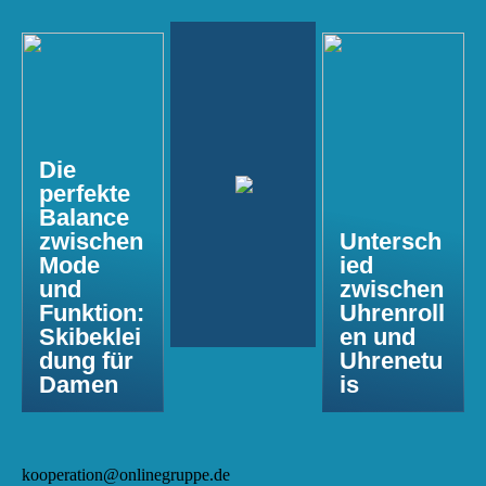
Die
perfekte
Balance
zwischen
Untersch
Mode
ied
und
zwischen
Funktion:
Uhrenroll
Skibeklei
en und
dung für
Uhrenetu
Damen
is
kooperation@onlinegruppe.de