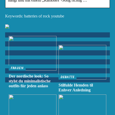
hängt und mit einem „Ramones“-Song richtig …
Keywords: batteries of rock youtube
FRAUEN
Der nordische look: So
DEBATTE
stylst du minimalistische
Stilfulde Hemden til
outfits für jeden anlass
Enhver Anledning