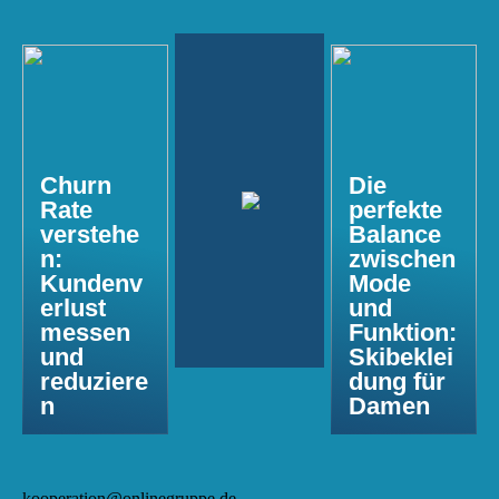
Churn
Die
Rate
perfekte
verstehe
Balance
n:
zwischen
Kundenv
Mode
erlust
und
messen
Funktion:
und
Skibeklei
reduziere
dung für
n
Damen
kooperation@onlinegruppe.de