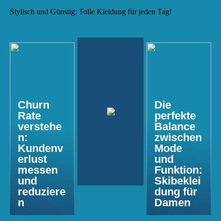
Stylisch und Günstig: Tolle Kleidung für jeden Tag!
Churn
Die
Rate
perfekte
verstehe
Balance
n:
zwischen
Kundenv
Mode
erlust
und
messen
Funktion:
und
Skibeklei
reduziere
dung für
n
Damen