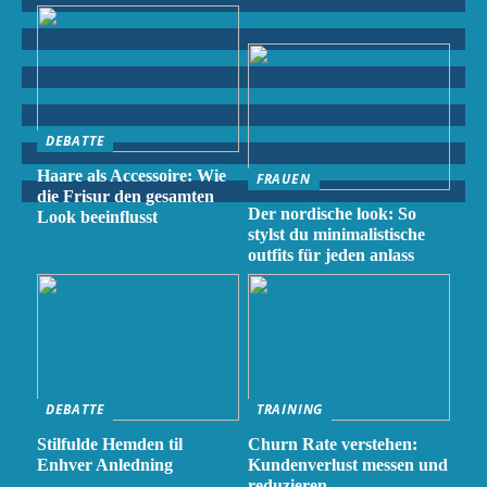
DEBATTE
Haare als Accessoire: Wie
FRAUEN
die Frisur den gesamten
Der nordische look: So
Look beeinflusst
stylst du minimalistische
outfits für jeden anlass
DEBATTE
TRAINING
Stilfulde Hemden til
Churn Rate verstehen:
Enhver Anledning
Kundenverlust messen und
reduzieren